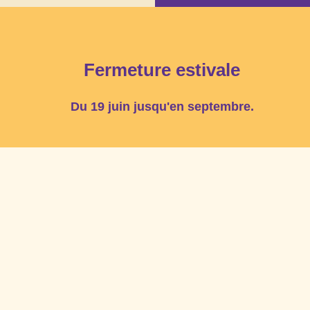
Devenir bénévole
Devenir membre
Nous joindre
Offres d'emploi
Faire un don
EN
Fermeture estivale
Services et 
Qui somme
Du 19 juin jusqu'en septembre.