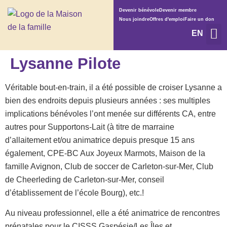
Devenir bénévole
Devenir membre
Nous joindre
Offres d'emploi
Faire un don
EN
Services et 
Qui somme
Lysanne Pilote
Véritable bout-en-train, il a été possible de croiser Lysanne a
bien des endroits depuis plusieurs années : ses multiples
implications bénévoles l’ont menée sur différents CA, entre
autres pour Supportons-Lait (à titre de marraine
d’allaitement et/ou animatrice depuis presque 15 ans
également, CPE-BC Aux Joyeux Marmots, Maison de la
famille Avignon, Club de soccer de Carleton-sur-Mer, Club
de Cheerleding de Carleton-sur-Mer, conseil
d’établissement de l’école Bourg), etc.!
Au niveau professionnel, elle a été animatrice de rencontres
prénatales pour le CISSS Gaspésie/Les Îles et