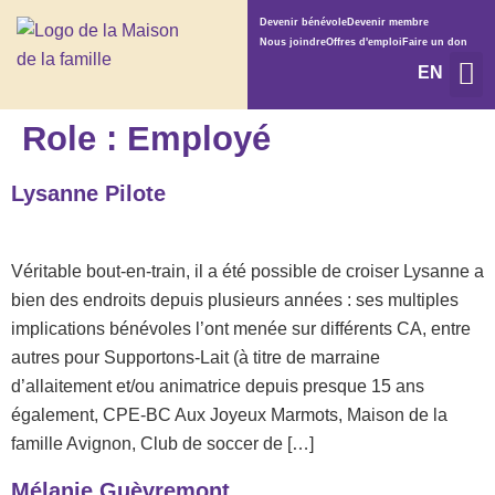
Devenir bénévole
Devenir membre
Nous joindre
Offres d'emploi
Faire un don
EN
Services et 
Qui somme
Role :
Employé
Lysanne Pilote
Véritable bout-en-train, il a été possible de croiser Lysanne a
bien des endroits depuis plusieurs années : ses multiples
implications bénévoles l’ont menée sur différents CA, entre
autres pour Supportons-Lait (à titre de marraine
d’allaitement et/ou animatrice depuis presque 15 ans
également, CPE-BC Aux Joyeux Marmots, Maison de la
famille Avignon, Club de soccer de […]
Mélanie Guèvremont